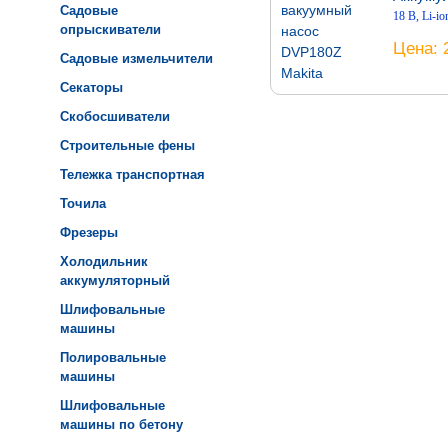
Садовые
18 В, Li-io
опрыскиватели
Цена
Садовые измельчители
Секаторы
Скобосшиватели
Строительные фены
Тележка транспортная
Точила
Фрезеры
Холодильник
аккумуляторный
Шлифовальные
машины
Полировальные
машины
Шлифовальные
машины по бетону