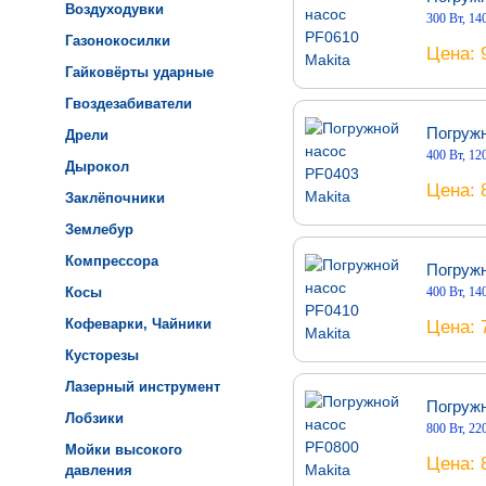
Воздуходувки
300 Вт, 14
Газонокосилки
Цена
Гайковёрты ударные
Гвоздезабиватели
Погружн
Дрели
400 Вт, 12
Дырокол
Цена
Заклёпочники
Землебур
Компрессора
Погружн
Косы
400 Вт, 14
Кофеварки, Чайники
Цена
Кусторезы
Лазерный инструмент
Погружн
Лобзики
800 Вт, 22
Мойки высокого
Цена
давления