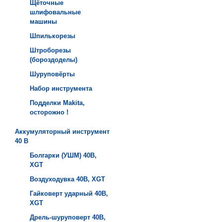
Щёточные
шлифовальные
машины
Шпилькорезы
Штроборезы
(бороздоделы)
Шуруповёрты
Набор инструмента
Подделки Makita,
осторожно !
Аккумуляторный инструмент
40 B
Болгарки (УШМ) 40B,
XGT
Воздуходувка 40B, XGT
Гайковерт ударный 40B,
XGT
Дрель-шуруповерт 40B,