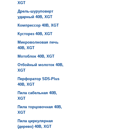
XGT
Дрель-шуруповерт
ударный 40B, XGT
Компрессор 40B, XGT
Кусторез 40B, XGT
Микроволновая печь
40B, XGT
Мотоблок 40B, XGT
Отбойный молоток 40B,
XGT
Перфоратор SDS-Plus
40B, XGT
Пила сабельная 40B,
XGT
Пила торцовочная 40B,
XGT
Пила циркулярная
(дерево) 40B, XGT